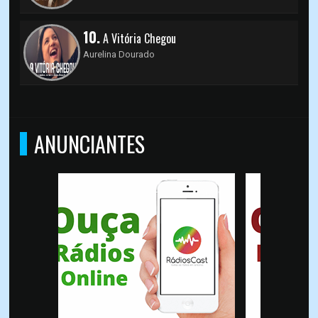
10.
A Vitória Chegou
Aurelina Dourado
ANUNCIANTES